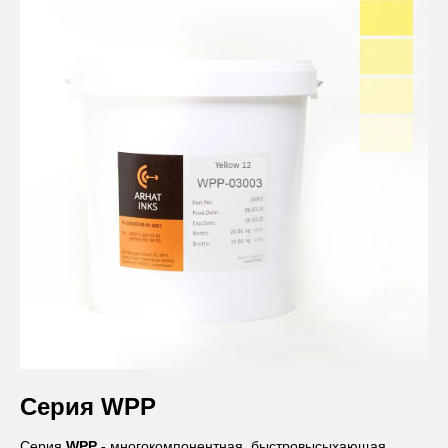
Серия
WPP
Серия
WPP -
многокомпонентная, быстровысыхающая,